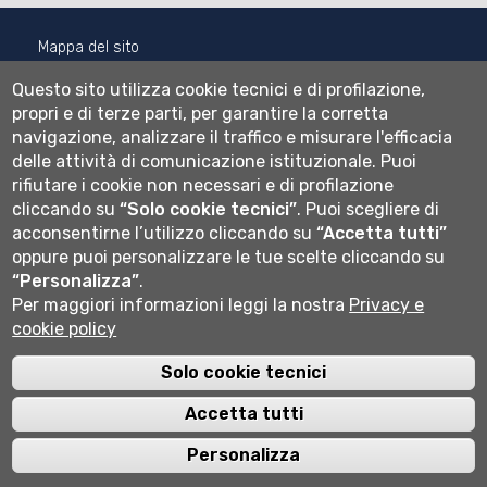
Mappa del sito
Normativa cookie
Questo sito utilizza cookie tecnici e di profilazione,
Informativa privacy
propri e di terze parti, per garantire la corretta
Cookie settings
navigazione, analizzare il traffico e misurare l'efficacia
delle attività di comunicazione istituzionale.
Puoi
Wi-fi
rifiutare i cookie non necessari e di profilazione
Webmail
cliccando su
“Solo cookie tecnici”
.
Puoi scegliere di
acconsentirne l’utilizzo cliccando su
“Accetta tutti”
oppure puoi personalizzare le tue scelte cliccando su
Università degli studi di Bergamo
“Personalizza”
.
via Salvecchio 19
Per maggiori informazioni leggi la nostra
Privacy e
24129 Bergamo
cookie policy
Cod. Fiscale 80004350163
P.IVA 01612800167
Centralino 035 2052111
Solo cookie tecnici
Accetta tutti
Personalizza