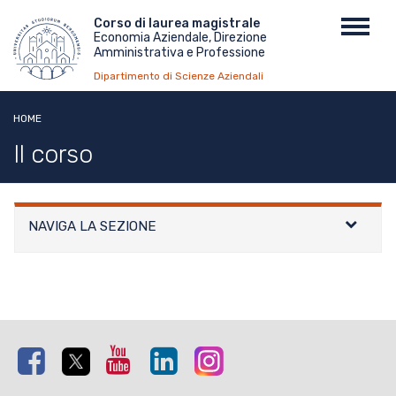
Salta
Menu
Corso di laurea magistrale
Toggl
al
Economia Aziendale, Direzione
top
navig
contenuto
Amministrativa e Professione
principale
Dipartimento di Scienze Aziendali
HOME
Il corso
NAVIGA LA SEZIONE
Facebook
Twitter
Youtube
Linkedin
Instagram