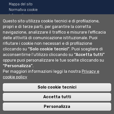
Mappa del sito
Normativa cookie
Informativa privacy
Questo sito utilizza cookie tecnici e di profilazione,
Cookie settings
propri e di terze parti, per garantire la corretta
Wi-fi
navigazione, analizzare il traffico e misurare l'efficacia
Webmail
delle attività di comunicazione istituzionale.
Puoi
rifiutare i cookie non necessari e di profilazione
cliccando su
“Solo cookie tecnici”
.
Puoi scegliere di
acconsentirne l’utilizzo cliccando su
“Accetta tutti”
Università degli studi di Bergamo
oppure puoi personalizzare le tue scelte cliccando su
via Salvecchio 19
“Personalizza”
.
24129 Bergamo
Cod. Fiscale 80004350163
Per maggiori informazioni leggi la nostra
Privacy e
P.IVA 01612800167
cookie policy
Centralino 035 2052111
Solo cookie tecnici
Accetta tutti
Personalizza