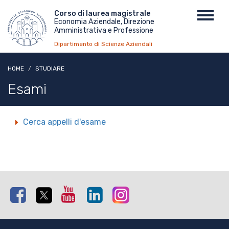
Salta
Menu
Corso di laurea magistrale
Toggl
al
Economia Aziendale, Direzione
top
navig
contenuto
Amministrativa e Professione
principale
Dipartimento di Scienze Aziendali
HOME
STUDIARE
Esami
Cerca appelli d'esame
Facebook
Twitter
Youtube
Linkedin
Instagram