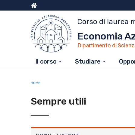
Salta
al
Menu
contenuto
Corso di laurea 
principale
top
Economia Azi
Dipartimento di Scienz
Il corso
Studiare
Oppor
HOME
Sempre utili